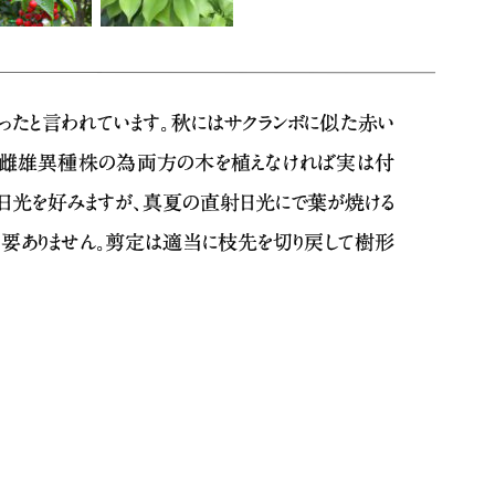
なったと言われています｡秋にはサクランボに似た赤い
｡(雌雄異種株の為両方の木を植えなければ実は付
｡ 日光を好みますが､真夏の直射日光にで葉が焼ける
必要ありません。剪定は適当に枝先を切り戻して樹形